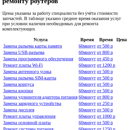
ремонту роутеров
Цены указаны за работу специалиста без учёта стоимости
запчастей. В таблице указано среднее время оказания услуг
при условии наличия необходимых для ремонта
комплектующих
Услуга
Время
Время
Цена
Замена разъема карты памяти
60
минут
от
500 р
Замена USB-разъема
60
минут
от
800 р
Замена программного обеспечения
60
минут
от
450 р
Ремонт платы Wi-Fi
60
минут
от
1200 р
Замена антенного усика
60
минут
от
500 р
Замена разъема SIM-карты
60
минут
от
500 р
Замена корпуса
60
минут
от
500 р
Замена кнопки
60
минут
от
500 р
Замена удлинителя адаптера питания
60
минут
от
800 р
Замена зарядного устройства
60
минут
от
250 р
Замена дисплея
60
минут
от
500 р
Ремонт платы управления
60
минут
от
1000 р
Замена основной платы
60
минут
от
500 р
Ремонт системы питания
60
минут
от
1250 р