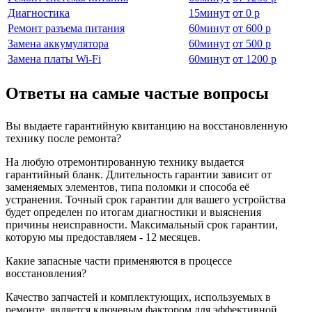
Диагностика
15
минут
от
0 р
Ремонт разъема питания
60
минут
от
600 р
Замена аккумулятора
60
минут
от
500 р
Замена платы Wi-Fi
60
минут
от
1200 р
Ответы на самые частые вопросы
Вы выдаете гарантийную квитанцию на восстановленную
технику после ремонта?
На любую отремонтированную технику выдается
гарантийный бланк. Длительность гарантии зависит от
заменяемых элементов, типа поломки и способа её
устранения. Точный срок гарантии для вашего устройства
будет определен по итогам диагностики и выяснения
причины неисправности. Максимальный срок гарантии,
которую мы предоставляем - 12 месяцев.
Какие запасные части применяются в процессе
восстановления?
Качество запчастей и комплектующих, используемых в
ремонте, является ключевым фактором для эффективной