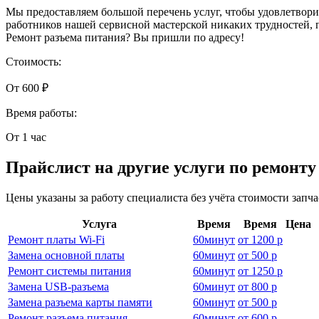
Мы предоставляем большой перечень услуг, чтобы удовлетворит
работников нашей сервисной мастерской никаких трудностей, 
Ремонт разъема питания? Вы пришли по адресу!
Стоимость:
От 600 ₽
Время работы:
От 1 час
Прайслист на другие услуги по ремонту
Цены указаны за работу специалиста без учёта стоимости запч
Услуга
Время
Время
Цена
Ремонт платы Wi-Fi
60
минут
от
1200 р
Замена основной платы
60
минут
от
500 р
Ремонт системы питания
60
минут
от
1250 р
Замена USB-разъема
60
минут
от
800 р
Замена разъема карты памяти
60
минут
от
500 р
Ремонт разъема питания
60
минут
от
600 р