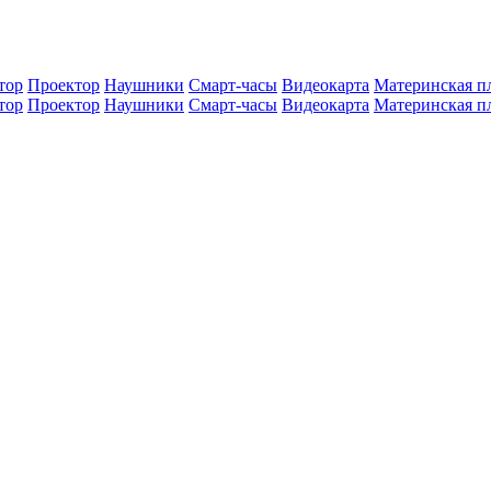
тор
Проектор
Наушники
Смарт-часы
Видеокарта
Материнская п
тор
Проектор
Наушники
Смарт-часы
Видеокарта
Материнская п