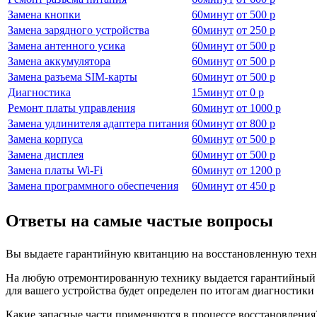
Замена кнопки
60
минут
от
500 р
Замена зарядного устройства
60
минут
от
250 р
Замена антенного усика
60
минут
от
500 р
Замена аккумулятора
60
минут
от
500 р
Замена разъема SIM-карты
60
минут
от
500 р
Диагностика
15
минут
от
0 р
Ремонт платы управления
60
минут
от
1000 р
Замена удлинителя адаптера питания
60
минут
от
800 р
Замена корпуса
60
минут
от
500 р
Замена дисплея
60
минут
от
500 р
Замена платы Wi-Fi
60
минут
от
1200 р
Замена программного обеспечения
60
минут
от
450 р
Ответы на самые частые вопросы
Вы выдаете гарантийную квитанцию на восстановленную техн
На любую отремонтированную технику выдается гарантийный бл
для вашего устройства будет определен по итогам диагностик
Какие запасные части применяются в процессе восстановления