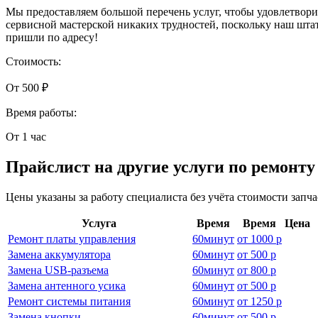
Мы предоставляем большой перечень услуг, чтобы удовлетворит
сервисной мастерской никаких трудностей, поскольку наш шта
пришли по адресу!
Стоимость:
От 500 ₽
Время работы:
От 1 час
Прайслист на другие услуги по ремонту
Цены указаны за работу специалиста без учёта стоимости запч
Услуга
Время
Время
Цена
Ремонт платы управления
60
минут
от
1000 р
Замена аккумулятора
60
минут
от
500 р
Замена USB-разъема
60
минут
от
800 р
Замена антенного усика
60
минут
от
500 р
Ремонт системы питания
60
минут
от
1250 р
Замена кнопки
60
минут
от
500 р