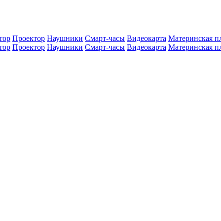
тор
Проектор
Наушники
Смарт-часы
Видеокарта
Материнская п
тор
Проектор
Наушники
Смарт-часы
Видеокарта
Материнская п