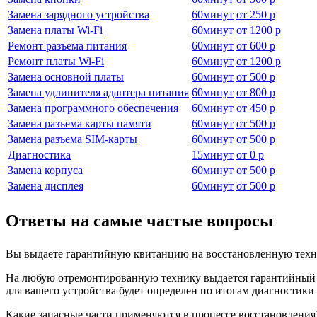
Замена зарядного устройства
60
минут
от
250 р
Замена платы Wi-Fi
60
минут
от
1200 р
Ремонт разъема питания
60
минут
от
600 р
Ремонт платы Wi-Fi
60
минут
от
1200 р
Замена основной платы
60
минут
от
500 р
Замена удлинителя адаптера питания
60
минут
от
800 р
Замена программного обеспечения
60
минут
от
450 р
Замена разъема карты памяти
60
минут
от
500 р
Замена разъема SIM-карты
60
минут
от
500 р
Диагностика
15
минут
от
0 р
Замена корпуса
60
минут
от
500 р
Замена дисплея
60
минут
от
500 р
Ответы на самые частые вопросы
Вы выдаете гарантийную квитанцию на восстановленную техн
На любую отремонтированную технику выдается гарантийный бл
для вашего устройства будет определен по итогам диагностик
Какие запасные части применяются в процессе восстановления