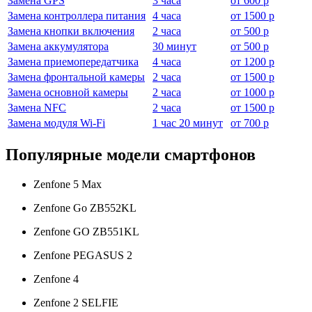
Замена GPS
3 часа
от
600 р
Замена контроллера питания
4 часа
от
1500 р
Замена кнопки включения
2 часа
от
500 р
Замена аккумулятора
30 минут
от
500 р
Замена приемопередатчика
4 часа
от
1200 р
Замена фронтальной камеры
2 часа
от
1500 р
Замена основной камеры
2 часа
от
1000 р
Замена NFC
2 часа
от
1500 р
Замена модуля Wi-Fi
1 час 20 минут
от
700 р
Популярные модели смартфонов
Zenfone 5 Max
Zenfone Go ZB552KL
Zenfone GO ZB551KL
Zenfone PEGASUS 2
Zenfone 4
Zenfone 2 SELFIE