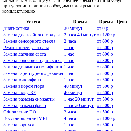
запчастей. В таблице указано среднее время оказания услуг
при условии наличия необходимых для ремонта
комплектующих
Услуга
Время
Время
Цена
Диагностика
30 минут
от
0 р
Замена дисплейного модуля
2 часа 40 минут
от
1200 р
Замена сенсорного стекла
2 часа
от
600 р
Ремонт шлейфа экрана
1 час
от
500 р
Замена датчика света
1 час
от
800 р
Замена голосового динамика
1 час
от
800 р
Замена динамика полифонии
1 час
от
800 р
Замена гарнитурного разъема
1 час
от
500 р
Замена микрофона
1 час
от
500 р
Замена виброматора
40 минут
от
500 р
Замена входа ЗУ
40 минут
от
500 р
Замена разъема симкарты
1 час 20 минут
от
500 р
Замена разъема флеш
1 час 20 минут
от
500 р
Обновление ПО
2 часа
от
500 р
Восстановление IMEI
4 часа
от
1000 р
Замена корпуса
1 час
от
500 р