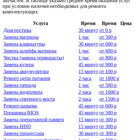
запчастей. В таблице указано среднее время оказания услуг
при условии наличия необходимых для ремонта
комплектующих
Услуга
Время
Время
Цена
Диагностика
30 минут
от
0 р
Замена матрицы
1 час
от
500 р
Замена клавиатуры
30 минут
от
600 р
Замена шлейфа матрицы
1 час
от
600 р
Чистка (замена термопасты)
1 час
от
800 р
Замена кулера
45 минут
от
900 р
Замена аккумулятора
15 минут
от
100 р
Ремонт цепи питания
2 часа
от
1800 р
Замена тачпада
1 час
от
500 р
Замена видеочипа
2 часа
от
1600 р
Замена северного моста
2 часа
от
1500 р
Ремонт разъема
45 минут
от
600 р
Прошивка BIOS
45 минут
от
500 р
Замена оперативной памяти
15 минут
от
300 р
Замена HDD
15 минут
от
300 р
Замена процессора
30 минут
от
300 р