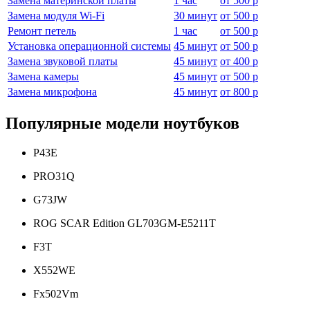
Замена материнской платы
1 час
от
500 р
Замена модуля Wi-Fi
30 минут
от
500 р
Ремонт петель
1 час
от
500 р
Установка операционной системы
45 минут
от
500 р
Замена звуковой платы
45 минут
от
400 р
Замена камеры
45 минут
от
500 р
Замена микрофона
45 минут
от
800 р
Популярные модели ноутбуков
P43E
PRO31Q
G73JW
ROG SCAR Edition GL703GM-E5211T
F3T
X552WE
Fx502Vm