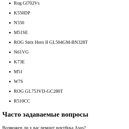
Rog Gl702Vs
K550DP
N550
M51SE
ROG Strix Hero II GL504GM-BN328T
N61VG
K73E
M51
W7S
ROG GL753VD-GC280T
R510CC
Часто задаваемые вопросы
Возможен ли у вас ремонт ноутбука Asus?