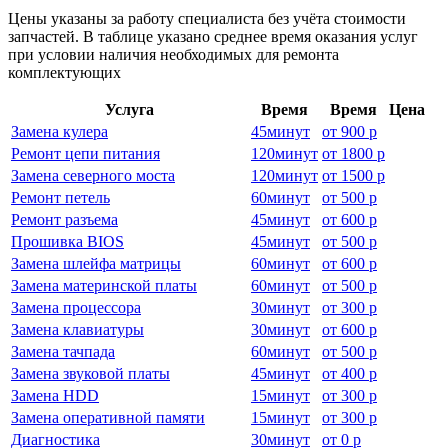
Цены указаны за работу специалиста без учёта стоимости
запчастей. В таблице указано среднее время оказания услуг
при условии наличия необходимых для ремонта
комплектующих
Услуга
Время
Время
Цена
Замена кулера
45
минут
от
900 р
Ремонт цепи питания
120
минут
от
1800 р
Замена северного моста
120
минут
от
1500 р
Ремонт петель
60
минут
от
500 р
Ремонт разъема
45
минут
от
600 р
Прошивка BIOS
45
минут
от
500 р
Замена шлейфа матрицы
60
минут
от
600 р
Замена материнской платы
60
минут
от
500 р
Замена процессора
30
минут
от
300 р
Замена клавиатуры
30
минут
от
600 р
Замена тачпада
60
минут
от
500 р
Замена звуковой платы
45
минут
от
400 р
Замена HDD
15
минут
от
300 р
Замена оперативной памяти
15
минут
от
300 р
Диагностика
30
минут
от
0 р