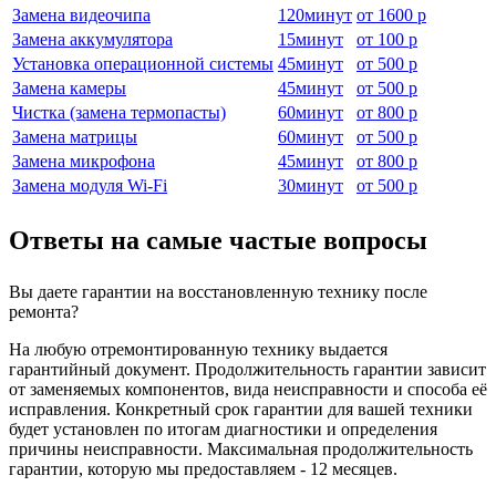
Замена видеочипа
120
минут
от
1600 р
Замена аккумулятора
15
минут
от
100 р
Установка операционной системы
45
минут
от
500 р
Замена камеры
45
минут
от
500 р
Чистка (замена термопасты)
60
минут
от
800 р
Замена матрицы
60
минут
от
500 р
Замена микрофона
45
минут
от
800 р
Замена модуля Wi-Fi
30
минут
от
500 р
Ответы на самые частые вопросы
Вы даете гарантии на восстановленную технику после
ремонта?
На любую отремонтированную технику выдается
гарантийный документ. Продолжительность гарантии зависит
от заменяемых компонентов, вида неисправности и способа её
исправления. Конкретный срок гарантии для вашей техники
будет установлен по итогам диагностики и определения
причины неисправности. Максимальная продолжительность
гарантии, которую мы предоставляем - 12 месяцев.