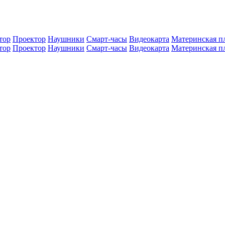
тор
Проектор
Наушники
Смарт-часы
Видеокарта
Материнская п
тор
Проектор
Наушники
Смарт-часы
Видеокарта
Материнская п