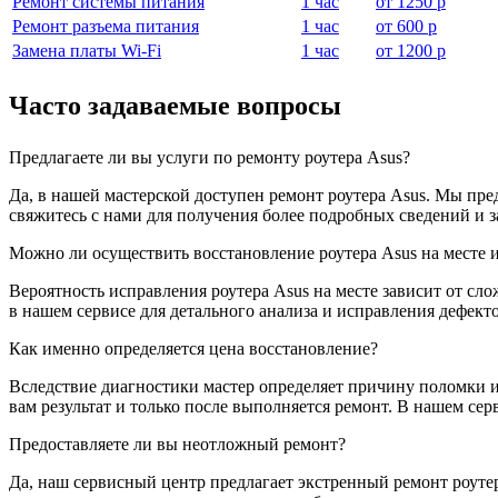
Ремонт системы питания
1 час
от
1250 р
Ремонт разъема питания
1 час
от
600 р
Замена платы Wi-Fi
1 час
от
1200 р
Часто задаваемые вопросы
Предлагаете ли вы услуги по ремонту роутера Asus?
Да, в нашей мастерской доступен ремонт роутера Asus. Мы пр
свяжитесь с нами для получения более подробных сведений и 
Можно ли осуществить восстановление роутера Asus на месте и
Вероятность исправления роутера Asus на месте зависит от с
в нашем сервисе для детального анализа и исправления дефек
Как именно определяется цена восстановление?
Вследствие диагностики мастер определяет причину поломки и 
вам результат и только после выполняется ремонт. В нашем сер
Предоставляете ли вы неотложный ремонт?
Да, наш сервисный центр предлагает экстренный ремонт роутер