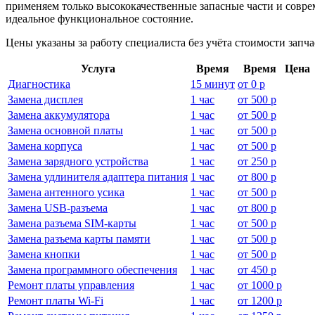
применяем только высококачественные запасные части и соврем
идеальное функциональное состояние.
Цены указаны за работу специалиста без учёта стоимости запч
Услуга
Время
Время
Цена
Диагностика
15 минут
от
0 р
Замена дисплея
1 час
от
500 р
Замена аккумулятора
1 час
от
500 р
Замена основной платы
1 час
от
500 р
Замена корпуса
1 час
от
500 р
Замена зарядного устройства
1 час
от
250 р
Замена удлинителя адаптера питания
1 час
от
800 р
Замена антенного усика
1 час
от
500 р
Замена USB-разъема
1 час
от
800 р
Замена разъема SIM-карты
1 час
от
500 р
Замена разъема карты памяти
1 час
от
500 р
Замена кнопки
1 час
от
500 р
Замена программного обеспечения
1 час
от
450 р
Ремонт платы управления
1 час
от
1000 р
Ремонт платы Wi-Fi
1 час
от
1200 р