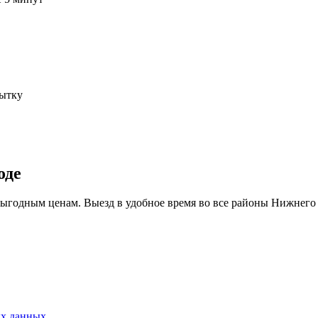
пытку
оде
выгодным ценам. Выезд в удобное время во все районы Нижнего
ых данных