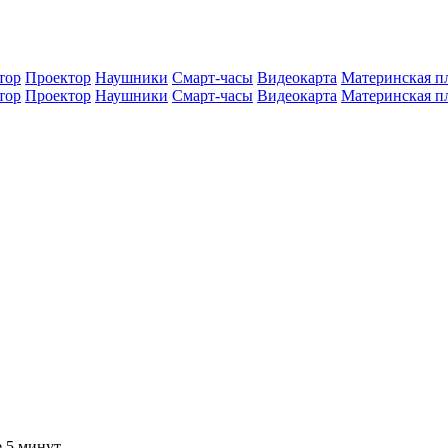
тор
Проектор
Наушники
Смарт-часы
Видеокарта
Материнская п
тор
Проектор
Наушники
Смарт-часы
Видеокарта
Материнская п
е 5 минут