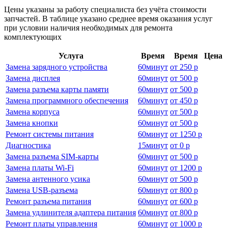
Цены указаны за работу специалиста без учёта стоимости
запчастей. В таблице указано среднее время оказания услуг
при условии наличия необходимых для ремонта
комплектующих
Услуга
Время
Время
Цена
Замена зарядного устройства
60
минут
от
250 р
Замена дисплея
60
минут
от
500 р
Замена разъема карты памяти
60
минут
от
500 р
Замена программного обеспечения
60
минут
от
450 р
Замена корпуса
60
минут
от
500 р
Замена кнопки
60
минут
от
500 р
Ремонт системы питания
60
минут
от
1250 р
Диагностика
15
минут
от
0 р
Замена разъема SIM-карты
60
минут
от
500 р
Замена платы Wi-Fi
60
минут
от
1200 р
Замена антенного усика
60
минут
от
500 р
Замена USB-разъема
60
минут
от
800 р
Ремонт разъема питания
60
минут
от
600 р
Замена удлинителя адаптера питания
60
минут
от
800 р
Ремонт платы управления
60
минут
от
1000 р