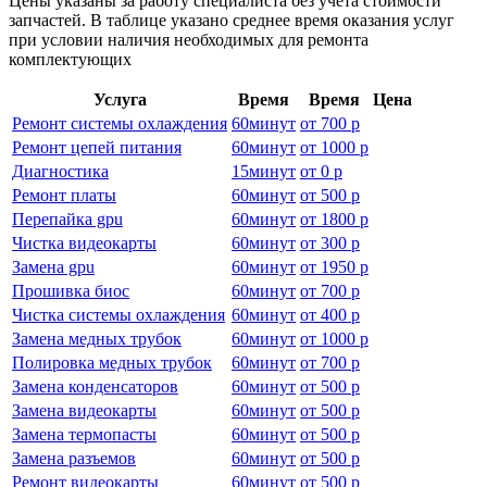
Цены указаны за работу специалиста без учёта стоимости
запчастей. В таблице указано среднее время оказания услуг
при условии наличия необходимых для ремонта
комплектующих
Услуга
Время
Время
Цена
Ремонт системы охлаждения
60
минут
от
700 р
Ремонт цепей питания
60
минут
от
1000 р
Диагностика
15
минут
от
0 р
Ремонт платы
60
минут
от
500 р
Перепайка gpu
60
минут
от
1800 р
Чистка видеокарты
60
минут
от
300 р
Замена gpu
60
минут
от
1950 р
Прошивка биос
60
минут
от
700 р
Чистка системы охлаждения
60
минут
от
400 р
Замена медных трубок
60
минут
от
1000 р
Полировка медных трубок
60
минут
от
700 р
Замена конденсаторов
60
минут
от
500 р
Замена видеокарты
60
минут
от
500 р
Замена термопасты
60
минут
от
500 р
Замена разъемов
60
минут
от
500 р
Ремонт видеокарты
60
минут
от
500 р