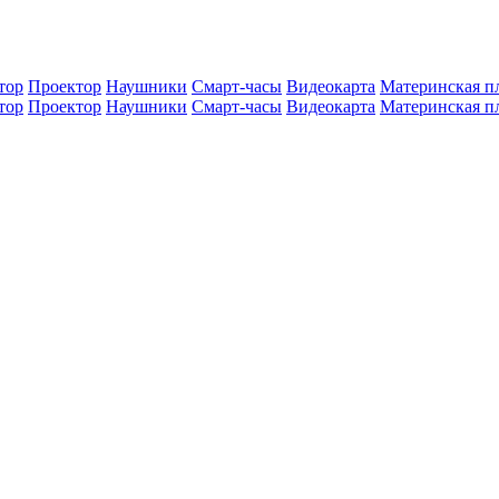
тор
Проектор
Наушники
Смарт-часы
Видеокарта
Материнская п
тор
Проектор
Наушники
Смарт-часы
Видеокарта
Материнская п