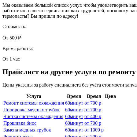
Мы оказываем большой список услуг, чтобы удовлетворить ваш
работников нашего сервиса никаких трудностей, поскольку на
термопасты? Вы пришли по адресу!
Стоимость:
От 500 ₽
Время работы:
От 1 час
Прайслист на другие услуги по ремонту
Цены указаны за работу специалиста без учёта стоимости запч
Услуга
Время
Время
Цена
Ремонт системы охлаждения
60
минут
от
700 р
Полировка медных трубок
60
минут
от
700 р
Чистка системы охлаждения
60
минут
от
400 р
Прошивка биос
60
минут
от
700 р
Замена медных трубок
60
минут
от
1000 р
Ремонт платы
60
минут
от
500 р