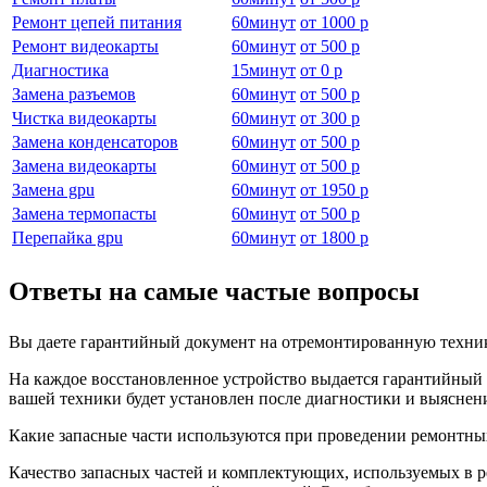
Ремонт цепей питания
60
минут
от
1000 р
Ремонт видеокарты
60
минут
от
500 р
Диагностика
15
минут
от
0 р
Замена разъемов
60
минут
от
500 р
Чистка видеокарты
60
минут
от
300 р
Замена конденсаторов
60
минут
от
500 р
Замена видеокарты
60
минут
от
500 р
Замена gpu
60
минут
от
1950 р
Замена термопасты
60
минут
от
500 р
Перепайка gpu
60
минут
от
1800 р
Ответы на самые частые вопросы
Вы даете гарантийный документ на отремонтированную техни
На каждое восстановленное устройство выдается гарантийный т
вашей техники будет установлен после диагностики и выяснен
Какие запасные части используются при проведении ремонтны
Качество запасных частей и комплектующих, используемых в р