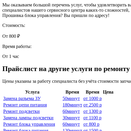
Мы оказываем большой перечень услуг, чтобы удовлетворить в
специалистов нашего сервисного центра каких-то сложностей
Прошивка блока управления? Вы пришли по адресу!
Стоимость:
От 800 ₽
Время работы:
От 1 час
Прайслист на другие услуги по ремонт
Цены указаны за работу специалиста без учёта стоимости запч
Услуга
Время
Время
Цена
Замена разъема ЗУ
50
минут
от
1000 р
Ремонт цепи питания
180
минут
от
2500 р
Ремонт подсветки
60
минут
от
1300 р
Замена лампы подсветки
30
минут
от
1100 р
Ремонт блока управления
60
минут
от
800 р
Ремонт блока питания
120
минут
от
1500 р