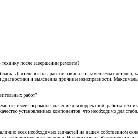
 технику после завершении ремонта?
ланк. Длительность гарантии зависит от заменяемых деталей, х
там диагностики и выяснения причины неисправности. Максималь
вительных работ?
емонте, имеет огромное значение для корректной
работы техник
качество установленных компонентов, что необходимо для стаби
 наличию всех необходимых запчастей на нашем собственном скла
ать дополнительного времени. Независимо от обстоятельств, на