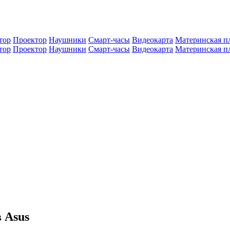
тор
Проектор
Наушники
Смарт-часы
Видеокарта
Материнская п
тор
Проектор
Наушники
Смарт-часы
Видеокарта
Материнская п
 Asus