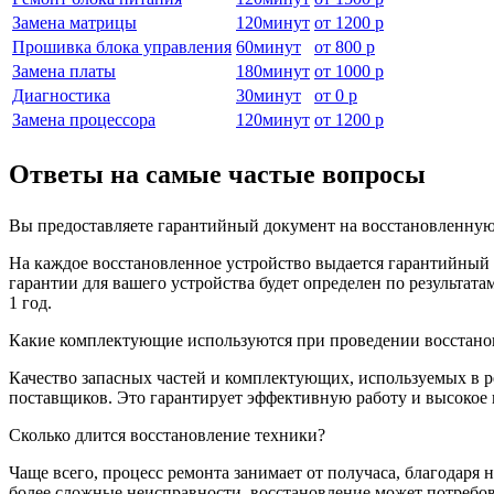
Замена матрицы
120
минут
от
1200 р
Прошивка блока управления
60
минут
от
800 р
Замена платы
180
минут
от
1000 р
Диагностика
30
минут
от
0 р
Замена процессора
120
минут
от
1200 р
Ответы на самые частые вопросы
Вы предоставляете гарантийный документ на восстановленную
На каждое восстановленное устройство выдается гарантийный б
гарантии для вашего устройства будет определен по результа
1 год.
Какие комплектующие используются при проведении восстано
Качество запасных частей и комплектующих, используемых в р
поставщиков. Это гарантирует эффективную работу и высокое 
Сколько длится восстановление техники?
Чаще всего, процесс ремонта занимает от получаса, благодаря
более сложные неисправности, восстановление может потребов