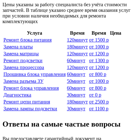
Цены указаны за работу специалиста без учёта стоимости
запчастей. В таблице указано среднее время оказания услуг
при условии наличия необходимых для ремонта
комплектующих
Услуга
Время
Время
Цена
Ремонт блока питания
120
минут
от
1500 р
Замена платы
180
минут
от
1000 р
Замена матрицы
120
минут
от
1200 р
Ремонт подсветки
60
минут
от
1300 р
Замена процессора
120
минут
от
1200 р
Прошивка блока управления
60
минут
от
800 р
Замена разъема ЗУ
50
минут
от
1000 р
Ремонт блока управления
60
минут
от
800 р
Диагностика
30
минут
от
0 р
Ремонт цепи питания
180
минут
от
2500 р
Замена лампы подсветки
30
минут
от
1100 р
Ответы на самые частые вопросы
Вы предоставляете гарантийный документ на